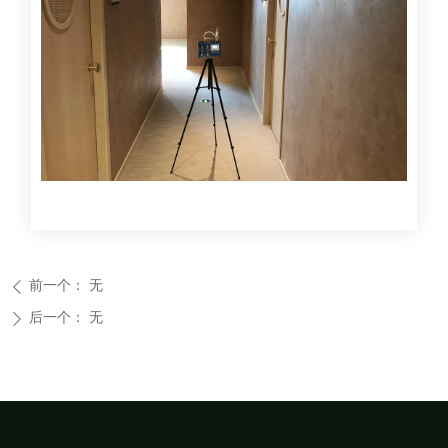
前一个：
无
ꄴ
后一个：
无
ꄲ